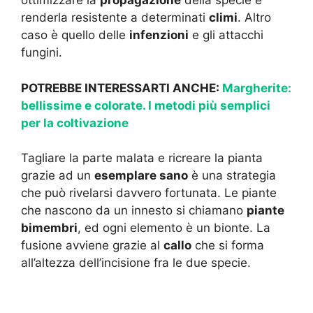
ottimizzare la
propagazione
della specie e
renderla resistente a determinati
climi
. Altro
caso è quello delle
infenzioni
e gli attacchi
fungini.
POTREBBE INTERESSARTI ANCHE:
Margherite:
bellissime e colorate. I metodi più semplici
per la coltivazione
Tagliare la parte malata e ricreare la pianta
grazie ad un
esemplare sano
è una strategia
che può rivelarsi davvero fortunata. Le piante
che nascono da un innesto si chiamano
piante
bimembri
, ed ogni elemento è un bionte. La
fusione avviene grazie al
callo
che si forma
all’altezza dell’incisione fra le due specie.