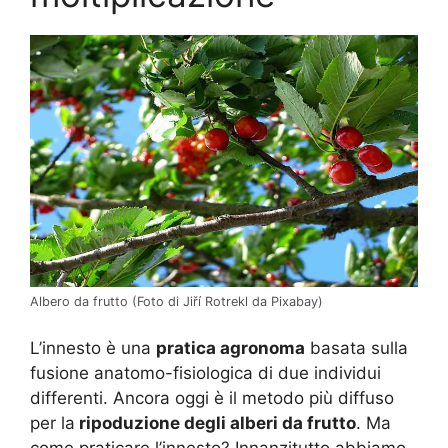
Albero da frutto (Foto di Jiří Rotrekl da Pixabay)
L’innesto è una
pratica agronoma
basata sulla
fusione anatomo-fisiologica di due individui
differenti. Ancora oggi è il metodo più diffuso
per la
ripoduzione degli alberi da frutto
. Ma