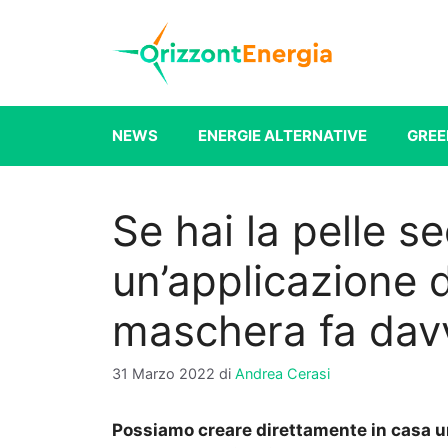
Vai
al
contenuto
NEWS
ENERGIE ALTERNATIVE
GREE
Se hai la pelle s
un’applicazione d
maschera fa davv
31 Marzo 2022
di
Andrea Cerasi
Possiamo creare direttamente in casa un