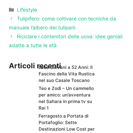
Categorie
Lifestyle
Tulipifero: come coltivare con tecniche da
manuale l’albero dei tulipani
Riciclare i contenitori delle uova: idee geniali
adatte a tutte le età
Articoli recenti
Luca Calvani a 52 Anni: Il
Fascino della Vita Rustica
nel suo Casale Toscano
Teo e Zodì – Un cammello
per amico: un’avventura
nel Sahara in prima tv su
Rai 1
Ferragosto a Portata di
Portafoglio: Sette
Destinazioni Low Cost per