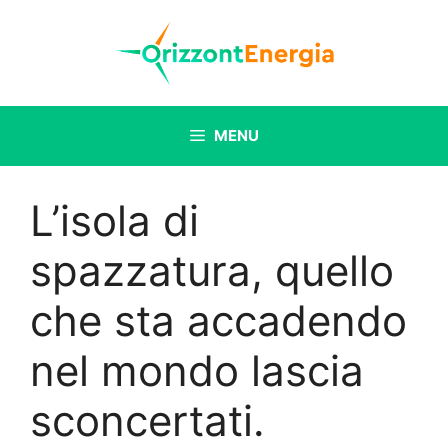
Vai
al
contenuto
MENU
L’isola di
spazzatura, quello
che sta accadendo
nel mondo lascia
sconcertati.