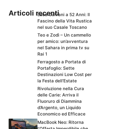
Articoli recenti
Luca Calvani a 52 Anni: Il
Fascino della Vita Rustica
nel suo Casale Toscano
Teo e Zodì – Un cammello
per amico: un’avventura
nel Sahara in prima tv su
Rai 1
Ferragosto a Portata di
Portafoglio: Sette
Destinazioni Low Cost per
la Festa dell’Estate
Rivoluzione nella Cura
delle Carie: Arriva il
Fluoruro di Diammina
d’Argento, un Liquido
Economico ed Efficace
MacBook Neo: Ritorna
l’Offerta Imperdibile che