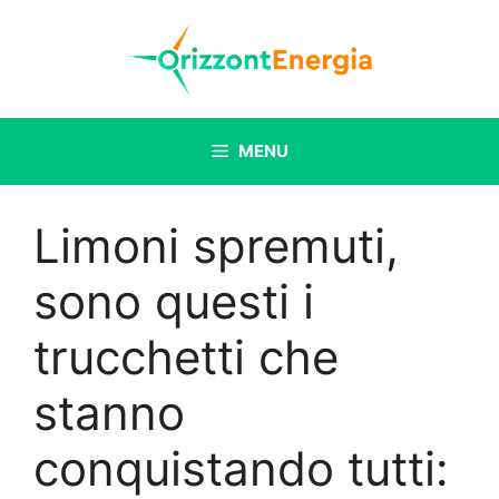
Vai
al
contenuto
MENU
Limoni spremuti,
sono questi i
trucchetti che
stanno
conquistando tutti: