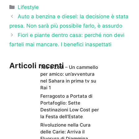
Categorie
Lifestyle
Auto a benzina e diesel: la decisione è stata
presa. Non sarà più possibile farlo, è assurdo
Fiori e piante dentro casa: perché non devi
farteli mai mancare. I benefici inaspettati
Articoli recenti
Teo e Zodì – Un cammello
per amico: un’avventura
nel Sahara in prima tv su
Rai 1
Ferragosto a Portata di
Portafoglio: Sette
Destinazioni Low Cost per
la Festa dell’Estate
Rivoluzione nella Cura
delle Carie: Arriva il
Fluoruro di Diammina