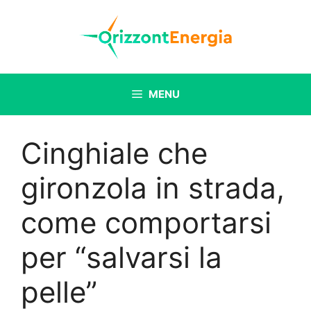
Vai
al
contenuto
MENU
Cinghiale che
gironzola in strada,
come comportarsi
per “salvarsi la
pelle”