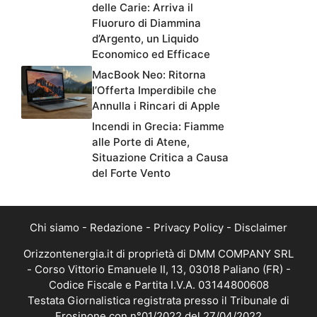
delle Carie: Arriva il
Fluoruro di Diammina
d’Argento, un Liquido
Economico ed Efficace
MacBook Neo: Ritorna
l’Offerta Imperdibile che
Annulla i Rincari di Apple
Incendi in Grecia: Fiamme
alle Porte di Atene,
Situazione Critica a Causa
del Forte Vento
Chi siamo
-
Redazione
-
Privacy Policy
-
Disclaimer
Orizzontenergia.it di proprietà di DMM COMPANY SRL
- Corso Vittorio Emanuele II, 13, 03018 Paliano (FR) -
Codice Fiscale e Partita I.V.A. 03144800608
Testata Giornalistica registrata presso il Tribunale di
Frosinone con n°01/2022 del 27/04/2022