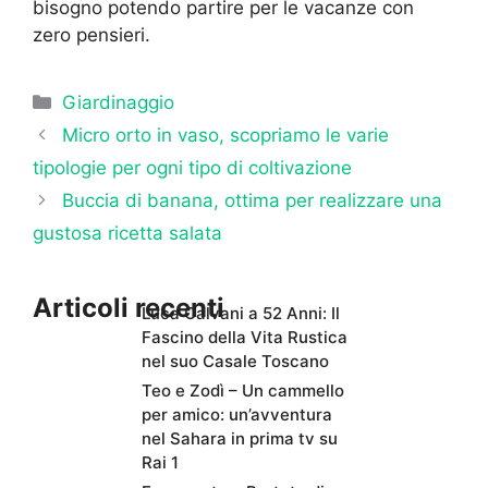
bisogno potendo partire per le vacanze con
zero pensieri.
Categorie
Giardinaggio
Micro orto in vaso, scopriamo le varie
tipologie per ogni tipo di coltivazione
Buccia di banana, ottima per realizzare una
gustosa ricetta salata
Articoli recenti
Luca Calvani a 52 Anni: Il
Fascino della Vita Rustica
nel suo Casale Toscano
Teo e Zodì – Un cammello
per amico: un’avventura
nel Sahara in prima tv su
Rai 1