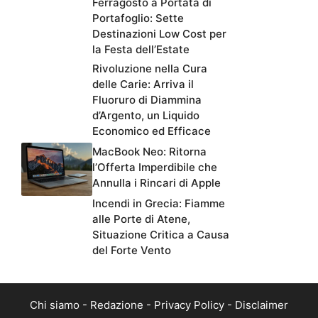
Ferragosto a Portata di
Portafoglio: Sette
Destinazioni Low Cost per
la Festa dell’Estate
Rivoluzione nella Cura
delle Carie: Arriva il
Fluoruro di Diammina
d’Argento, un Liquido
Economico ed Efficace
MacBook Neo: Ritorna
l’Offerta Imperdibile che
Annulla i Rincari di Apple
Incendi in Grecia: Fiamme
alle Porte di Atene,
Situazione Critica a Causa
del Forte Vento
Chi siamo
-
Redazione
-
Privacy Policy
-
Disclaimer