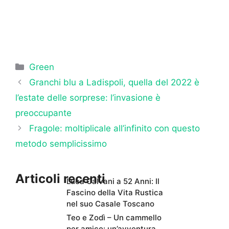
Categorie
Green
Granchi blu a Ladispoli, quella del 2022 è
l’estate delle sorprese: l’invasione è
preoccupante
Fragole: moltiplicale all’infinito con questo
metodo semplicissimo
Articoli recenti
Luca Calvani a 52 Anni: Il
Fascino della Vita Rustica
nel suo Casale Toscano
Teo e Zodì – Un cammello
per amico: un’avventura