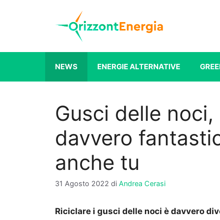
Vai
al
contenuto
NEWS
ENERGIE ALTERNATIVE
GREE
Gusci delle noci, r
davvero fantasti
anche tu
31 Agosto 2022
di
Andrea Cerasi
Riciclare i gusci delle noci è davvero di