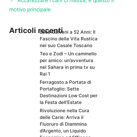
Accarezzare i cani ci rilassa, è questo il
motivo principale
Articoli recenti
Luca Calvani a 52 Anni: Il
Fascino della Vita Rustica
nel suo Casale Toscano
Teo e Zodì – Un cammello
per amico: un’avventura
nel Sahara in prima tv su
Rai 1
Ferragosto a Portata di
Portafoglio: Sette
Destinazioni Low Cost per
la Festa dell’Estate
Rivoluzione nella Cura
delle Carie: Arriva il
Fluoruro di Diammina
d’Argento, un Liquido