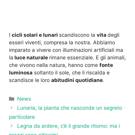
I
cicli solari e lunari
scandiscono la
vita
degli
esseri viventi, compresa la nostra. Abbiamo
imparato a vivere con illuminazioni artificiali ma
la
luce naturale
rimane essenziale. E gli animali,
che vivono nella natura, hanno come
fonte
luminosa
soltanto il sole, che li riscalda e
scandisce le loro
abitudini quotidiane
.
Categorie
News
Lunaria, la pianta che nasconde un segreto
particolare
Legna da ardere, c’è il grande ritorno: ma i
prezzi sono altissimi