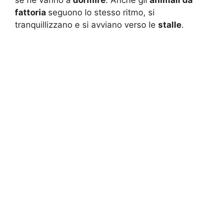
se ne vanno a
dormire
. Anche gli
animali da
fattoria
seguono lo stesso ritmo, si
tranquillizzano e si avviano verso le
stalle
.