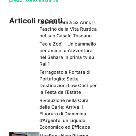
Articoli recenti
Luca Calvani a 52 Anni: Il
Fascino della Vita Rustica
nel suo Casale Toscano
Teo e Zodì – Un cammello
per amico: un’avventura
nel Sahara in prima tv su
Rai 1
Ferragosto a Portata di
Portafoglio: Sette
Destinazioni Low Cost per
la Festa dell’Estate
Rivoluzione nella Cura
delle Carie: Arriva il
Fluoruro di Diammina
d’Argento, un Liquido
Economico ed Efficace
MacBook Neo: Ritorna