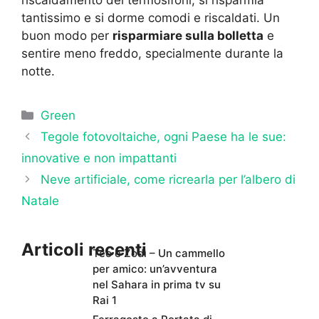
riscaldamento dei termosifoni, si risparmia
tantissimo e si dorme comodi e riscaldati. Un
buon modo per
risparmiare sulla bolletta
e
sentire meno freddo, specialmente durante la
notte.
Categorie
Green
Tegole fotovoltaiche, ogni Paese ha le sue:
innovative e non impattanti
Neve artificiale, come ricrearla per l’albero di
Natale
Articoli recenti
Teo e Zodì – Un cammello
per amico: un’avventura
nel Sahara in prima tv su
Rai 1