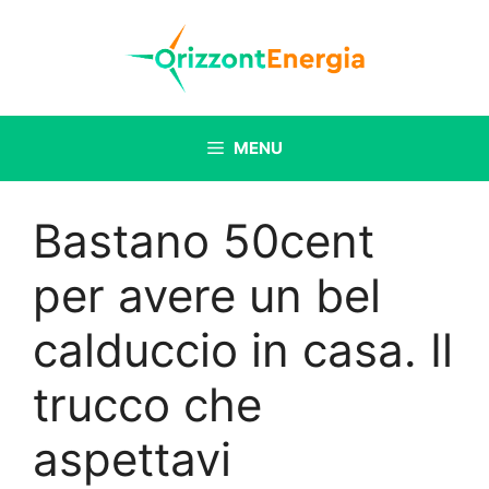
Vai
al
contenuto
MENU
Bastano 50cent
per avere un bel
calduccio in casa. Il
trucco che
aspettavi