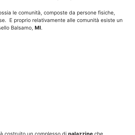
 ossia le comunità, composte da persone fisiche,
e. E proprio relativamente alle comunità esiste un
sello Balsamo,
MI
.
rà costruito un complesso di
palazzine
che