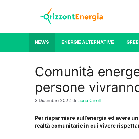
Vai
al
contenuto
NEWS
ENERGIE ALTERNATIVE
GREE
Comunità energet
persone vivranno
3 Dicembre 2022
di
Liana Cinelli
Per risparmiare sull’energia ed avere u
realtà comunitarie in cui vivere rispett