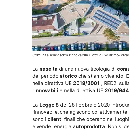
Comunità energetica rinnovabile (Foto di Solarimo-Pixa
La
nascita
di una nuova tipologia di
comu
del periodo
storico
che stiamo vivendo. E
nella direttiva UE
2018/2001
, RED2, sull
rinnovabili
e nella direttiva UE
2019/944
La
Legge 8
del 28 Febbraio 2020 introduce
rinnovabile
,
che agiscono collettivamente
sono i
clienti
finali che operano nei luoghi
e vende l’energia
autoprodotta
. Non si de