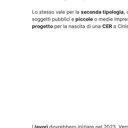
Lo stesso vale per la
seconda tipologia
,
soggetti pubblici e
piccole
o medie impres
progetto
per la nascita di una
CER
a Cini
I
lavori
dovrebbero iniziare nel 2023. Ver