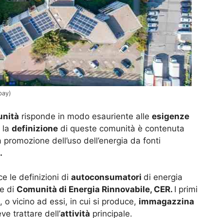
bay)
nità
risponde in modo esauriente alle
esigenze
 la
definizione
di queste comunità è contenuta
a promozione dell’uso dell’energia da fonti
.
 le definizioni di
autoconsumatori
di energia
 e di
Comunità di Energia Rinnovabile, CER.
I primi
, o vicino ad essi, in cui si produce,
immagazzina
ve trattare dell’
attività
principale.