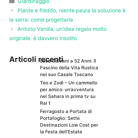
Categorie
Giardinaggio
Piante e freddo, niente paura la soluzione è
la serra: come progettarla
Anturio Vanilla, un’idea regalo molto
originale: è davvero insolito
Articoli recenti
Luca Calvani a 52 Anni: Il
Fascino della Vita Rustica
nel suo Casale Toscano
Teo e Zodì – Un cammello
per amico: un’avventura
nel Sahara in prima tv su
Rai 1
Ferragosto a Portata di
Portafoglio: Sette
Destinazioni Low Cost per
la Festa dell’Estate