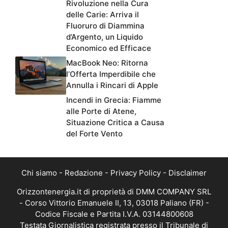
Rivoluzione nella Cura
delle Carie: Arriva il
Fluoruro di Diammina
d’Argento, un Liquido
Economico ed Efficace
MacBook Neo: Ritorna
l’Offerta Imperdibile che
Annulla i Rincari di Apple
Incendi in Grecia: Fiamme
alle Porte di Atene,
Situazione Critica a Causa
del Forte Vento
Chi siamo
-
Redazione
-
Privacy Policy
-
Disclaimer
Orizzontenergia.it di proprietà di DMM COMPANY SRL
- Corso Vittorio Emanuele II, 13, 03018 Paliano (FR) -
Codice Fiscale e Partita I.V.A. 03144800608
Testata Giornalistica registrata presso il Tribunale di