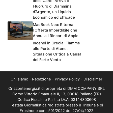
delle Carie: Arriva il
Fluoruro di Diammina
d’Argento, un Liquido
Economico ed Efficace
MacBook Neo: Ritorna
l’Offerta Imperdibile che
Annulla i Rincari di Apple
Incendi in Grecia: Fiamme
alle Porte di Atene,
Situazione Critica a Causa
del Forte Vento
Chi siamo
-
Redazione
-
Privacy Policy
-
Disclaimer
Orizzontenergia.it di proprietà di DMM COMPANY SRL
- Corso Vittorio Emanuele II, 13, 03018 Paliano (FR) -
Codice Fiscale e Partita I.V.A. 03144800608
Testata Giornalistica registrata presso il Tribunale di
Frosinone con n°01/2022 del 27/04/2022