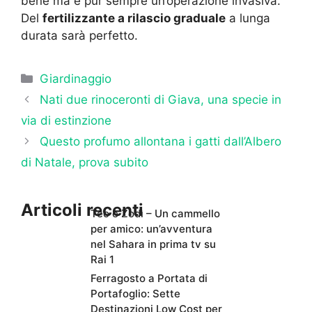
bene ma è pur sempre un’operazione invasiva.
Del
fertilizzante a rilascio graduale
a lunga
durata sarà perfetto.
Categorie
Giardinaggio
Nati due rinoceronti di Giava, una specie in
via di estinzione
Questo profumo allontana i gatti dall’Albero
di Natale, prova subito
Articoli recenti
Teo e Zodì – Un cammello
per amico: un’avventura
nel Sahara in prima tv su
Rai 1
Ferragosto a Portata di
Portafoglio: Sette
Destinazioni Low Cost per