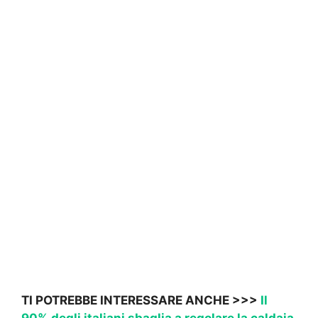
TI POTREBBE INTERESSARE ANCHE >>>
Il
90% degli italiani sbaglia a regolare la caldaia