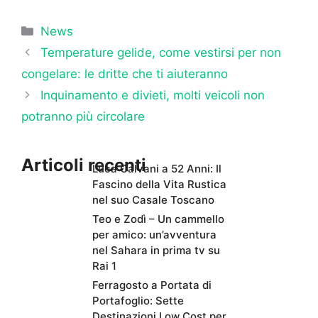
Categorie
News
Temperature gelide, come vestirsi per non
congelare: le dritte che ti aiuteranno
Inquinamento e divieti, molti veicoli non
potranno più circolare
Articoli recenti
Luca Calvani a 52 Anni: Il
Fascino della Vita Rustica
nel suo Casale Toscano
Teo e Zodì – Un cammello
per amico: un’avventura
nel Sahara in prima tv su
Rai 1
Ferragosto a Portata di
Portafoglio: Sette
Destinazioni Low Cost per