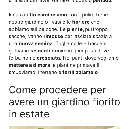
una lista dei lavori da fare in questo
periodo
.
Innanzitutto
cominciamo
con il pulire bene il
nostro giardino o i vasi e le
fioriere
che
abbiamo sul balcone. Le
piante,
purtroppo
secche, vanno
rimosse
per lasciare spazio a
una
nuova semina
. Togliamo le erbacce e
gettiamo
sementi nuove
in quei posti dove
l’erba non è
cresciuta
. Nei punti dove vogliamo
mettere a dimora
le piantine primaverili,
smuoviamo il terreno e
fertilizziamolo
.
Come procedere per
avere un giardino fiorito
in estate