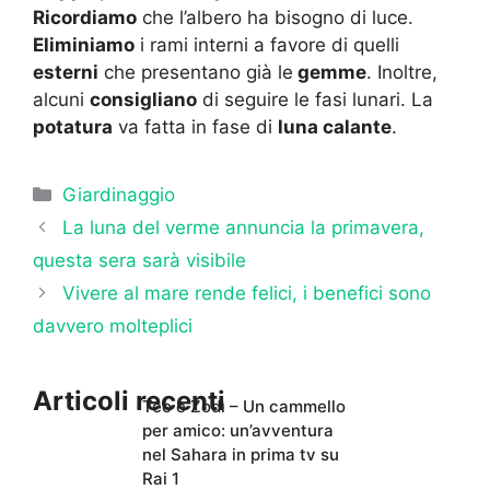
Ricordiamo
che l’albero ha bisogno di luce.
Eliminiamo
i rami interni a favore di quelli
esterni
che presentano già le
gemme
. Inoltre,
alcuni
consigliano
di seguire le fasi lunari. La
potatura
va fatta in fase di
luna calante
.
Categorie
Giardinaggio
La luna del verme annuncia la primavera,
questa sera sarà visibile
Vivere al mare rende felici, i benefici sono
davvero molteplici
Articoli recenti
Teo e Zodì – Un cammello
per amico: un’avventura
nel Sahara in prima tv su
Rai 1