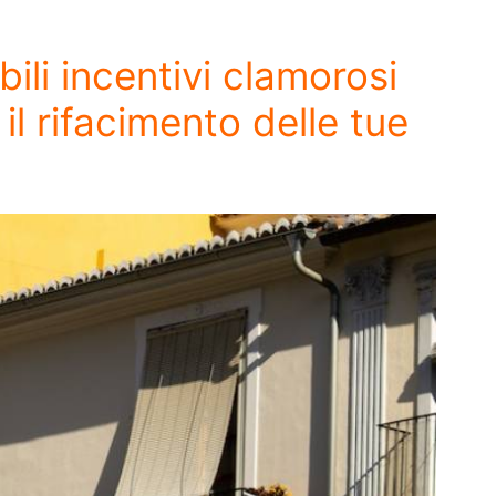
ili incentivi clamorosi
il rifacimento delle tue