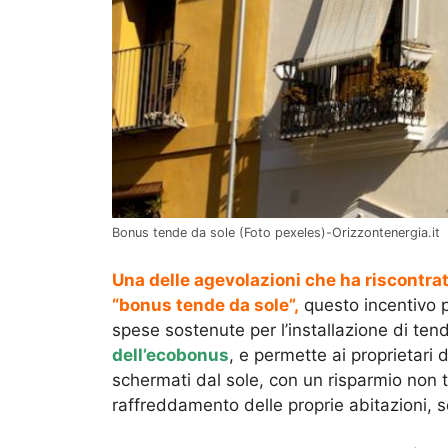
Bonus tende da sole (Foto pexeles)-Orizzontenergia.it
Una delle agevolazioni che ha riscontra
“bonus tende da sole”,
questo incentivo pe
spese sostenute per l’installazione di ten
dell’ecobonus
, e permette ai proprietari
schermati dal sole, con un risparmio non tr
raffreddamento delle proprie abitazioni, s