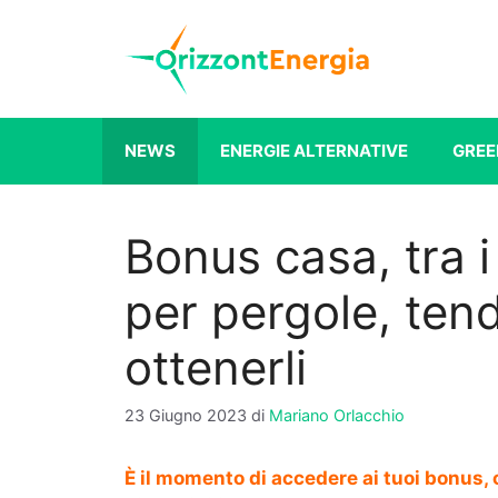
Vai
al
contenuto
NEWS
ENERGIE ALTERNATIVE
GREE
Bonus casa, tra i 
per pergole, ten
ottenerli
23 Giugno 2023
di
Mariano Orlacchio
È il momento di accedere ai tuoi bonus,