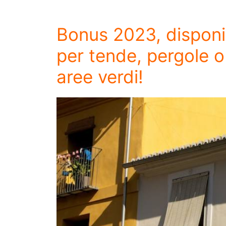
Bonus 2023, disponib
per tende, pergole o 
aree verdi!