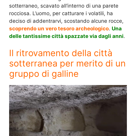
sotterraneo, scavato all’interno di una parete
rocciosa. L’uomo, per catturare i volatili, ha
deciso di addentrarvi, scostando alcune rocce,
scoprendo un vero tesoro archeologico
.
Una
delle tantissime città spazzate via dagli anni
.
Il ritrovamento della città
sotterranea per merito di un
gruppo di galline