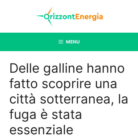
Vai
al
contenuto
MENU
Delle galline hanno
fatto scoprire una
città sotterranea, la
fuga è stata
essenziale