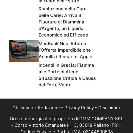
la Festa dell’Estate
Rivoluzione nella Cura
delle Carie: Arriva il
Fluoruro di Diammina
d’Argento, un Liquido
Economico ed Efficace
MacBook Neo: Ritorna
l’Offerta Imperdibile che
Annulla i Rincari di Apple
Incendi in Grecia: Fiamme
alle Porte di Atene,
Situazione Critica a Causa
del Forte Vento
Chi siamo
-
Redazione
-
Privacy Policy
-
Disclaimer
Orizzontenergia.it di proprietà di DMM COMPANY SRL
- Corso Vittorio Emanuele II, 13, 03018 Paliano (FR) -
Codice Fiscale e Partita I.V.A. 03144800608