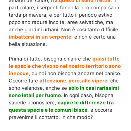
amanti del caldo,
tra questi ci sono i rettili
. In
particolare, i serpenti fanno la loro comparsa in
tarda primavera, e per tutto il periodo estivo
popolano radure incolte, aree selvatiche, ma
anche giardini urbani. Non è così tanto difficile
imbattersi in un serpente
, e non è certo una
bella situazione.
Prima di tutto, bisogna chiarire che
quasi tutte
le specie che vivono nel nostro territorio sono
innocue
, quindi non bisogna andare nel panico.
Occorre fare
attenzione, però, alle vipere
, che
sono velenose, anche se
solo in casi rarissimi
sono letali per l’uomo
. In ogni caso, bisogna
saperle riconoscere,
capire le differenze tra
questa specie e le comuni bisce
, e occorre
prevenirne il contatto. In che modo?