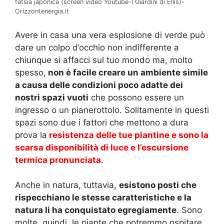
fatsia japonica (screen video Youtube-I Giardini di Ellis)-
Orizzontenergia.it
Avere in casa una vera esplosione di verde può
dare un colpo d’occhio non indifferente a
chiunque si affacci sul tuo mondo ma, molto
spesso,
non è facile creare un ambiente simile
a causa delle condizioni poco adatte dei
nostri spazi vuoti
che possono essere un
ingresso o un pianerottolo. Solitamente in questi
spazi sono due i fattori che mettono a dura
prova la
resistenza delle tue piantine e sono la
scarsa disponibilità di luce e l’escursione
termica pronunciata
.
Anche in natura, tuttavia,
esistono posti che
rispecchiano le stesse caratteristiche e la
natura li ha conquistato egregiamente
. Sono
molte, quindi, le piante che potremmo ospitare