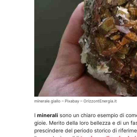
minerale giallo – Pixabay – OrizzontEnergia.it
I
minerali
sono un chiaro esempio di come 
gioie. Merito della loro bellezza e di un f
prescindere del periodo storico di riferi