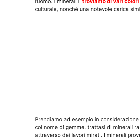
l’uomo. I minerali li
troviamo di vari color
culturale, nonché una notevole carica sim
Prendiamo ad esempio in considerazione 
col nome di gemme, trattasi di minerali rari
attraverso dei lavori mirati. I minerali pro