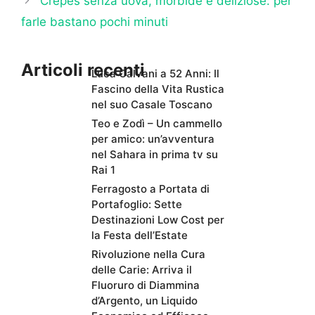
Crepes senza uova, morbide e deliziose: per
farle bastano pochi minuti
Articoli recenti
Luca Calvani a 52 Anni: Il
Fascino della Vita Rustica
nel suo Casale Toscano
Teo e Zodì – Un cammello
per amico: un’avventura
nel Sahara in prima tv su
Rai 1
Ferragosto a Portata di
Portafoglio: Sette
Destinazioni Low Cost per
la Festa dell’Estate
Rivoluzione nella Cura
delle Carie: Arriva il
Fluoruro di Diammina
d’Argento, un Liquido