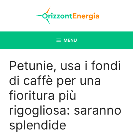
Vai
al
contenuto
MENU
Petunie, usa i fondi
di caffè per una
fioritura più
rigogliosa: saranno
splendide