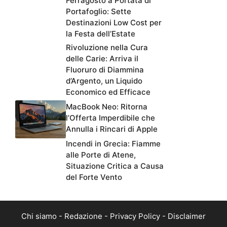
Ferragosto a Portata di
Portafoglio: Sette
Destinazioni Low Cost per
la Festa dell’Estate
Rivoluzione nella Cura
delle Carie: Arriva il
Fluoruro di Diammina
d’Argento, un Liquido
Economico ed Efficace
MacBook Neo: Ritorna
l’Offerta Imperdibile che
Annulla i Rincari di Apple
Incendi in Grecia: Fiamme
alle Porte di Atene,
Situazione Critica a Causa
del Forte Vento
Chi siamo
-
Redazione
-
Privacy Policy
-
Disclaimer