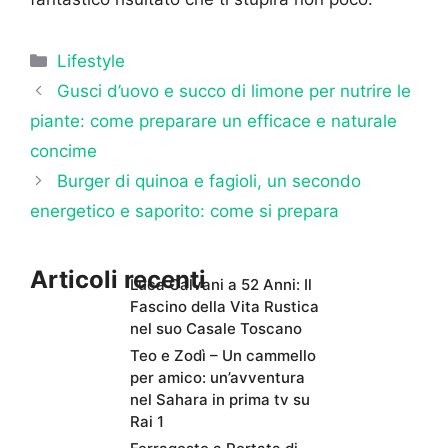
Categorie
Lifestyle
Gusci d’uovo e succo di limone per nutrire le
piante: come preparare un efficace e naturale
concime
Burger di quinoa e fagioli, un secondo
energetico e saporito: come si prepara
Articoli recenti
Luca Calvani a 52 Anni: Il
Fascino della Vita Rustica
nel suo Casale Toscano
Teo e Zodì – Un cammello
per amico: un’avventura
nel Sahara in prima tv su
Rai 1