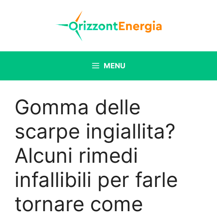
Vai
al
contenuto
MENU
Gomma delle
scarpe ingiallita?
Alcuni rimedi
infallibili per farle
tornare come