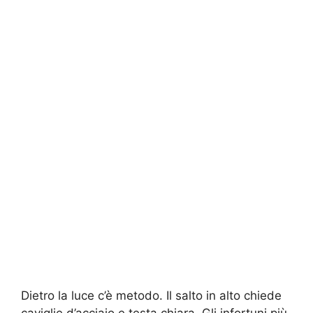
Dietro la luce c’è metodo. Il salto in alto chiede
caviglie d’acciaio e testa chiara. Gli infortuni più