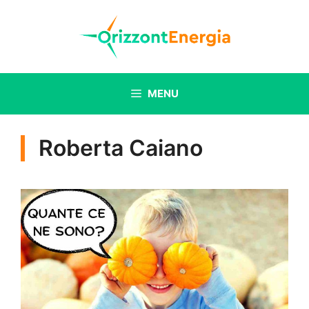
Vai
al
contenuto
MENU
Roberta Caiano