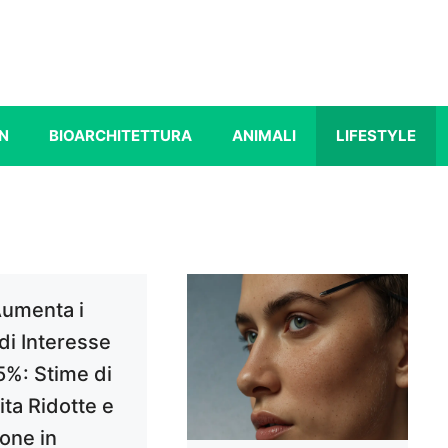
N
BIOARCHITETTURA
ANIMALI
LIFESTYLE
umenta i
di Interesse
5%: Stime di
ita Ridotte e
ione in