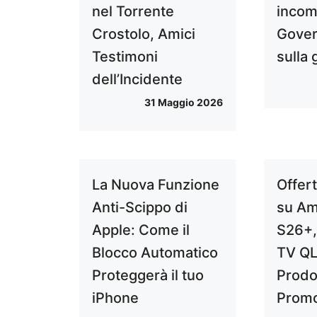
nel Torrente
incom
Crostolo, Amici
Gover
Testimoni
sulla 
dell’Incidente
31 Maggio 2026
La Nuova Funzione
Offert
Anti-Scippo di
su Am
Apple: Come il
S26+,
Blocco Automatico
TV QL
Proteggerà il tuo
Prodot
iPhone
Promo