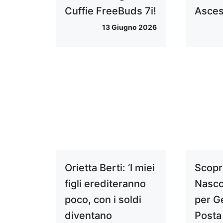
Cuffie FreeBuds 7i!
Asce
13 Giugno 2026
Orietta Berti: ‘I miei
Scopr
figli erediteranno
Nasco
poco, con i soldi
per Ge
diventano
Posta