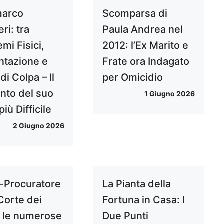
marco
Scomparsa di
ri: tra
Paula Andrea nel
mi Fisici,
2012: l’Ex Marito e
ntazione e
Frate ora Indagato
di Colpa – Il
per Omicidio
nto del suo
1 Giugno 2026
iù Difficile
2 Giugno 2026
-Procuratore
La Pianta della
Corte dei
Fortuna in Casa: I
: le numerose
Due Punti