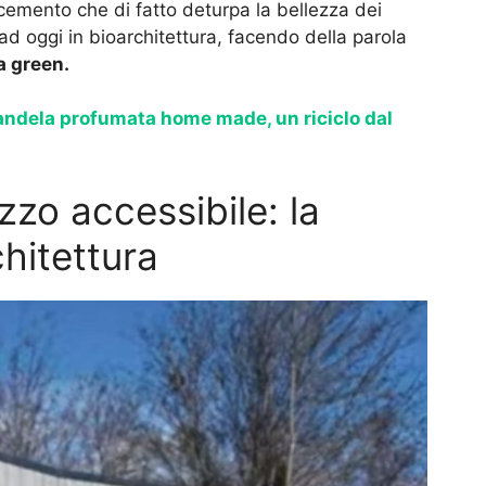
l cemento che di fatto deturpa la bellezza dei
d oggi in bioarchitettura, facendo della parola
a green.
ndela profumata home made, un riciclo dal
zzo accessibile: la
chitettura