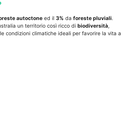
o
oreste autoctone
ed il
3%
da
foreste pluviali
.
tralia un territorio così ricco di
biodiversità
,
e condizioni climatiche ideali per favorire la vita a