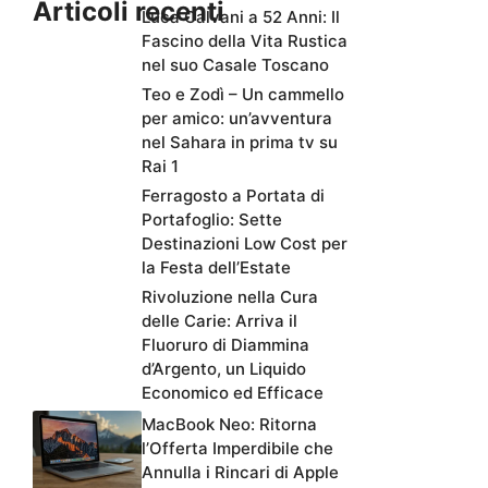
Articoli recenti
Luca Calvani a 52 Anni: Il
Fascino della Vita Rustica
nel suo Casale Toscano
Teo e Zodì – Un cammello
per amico: un’avventura
nel Sahara in prima tv su
Rai 1
Ferragosto a Portata di
Portafoglio: Sette
Destinazioni Low Cost per
la Festa dell’Estate
Rivoluzione nella Cura
delle Carie: Arriva il
Fluoruro di Diammina
d’Argento, un Liquido
Economico ed Efficace
MacBook Neo: Ritorna
l’Offerta Imperdibile che
Annulla i Rincari di Apple