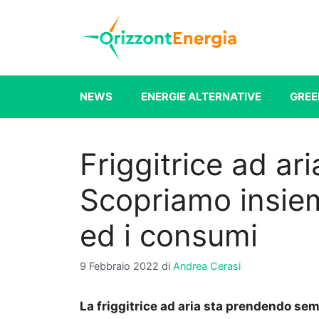
Vai
al
contenuto
NEWS
ENERGIE ALTERNATIVE
GREE
Friggitrice ad ar
Scopriamo insiem
ed i consumi
9 Febbraio 2022
di
Andrea Cerasi
La friggitrice ad aria sta prendendo se