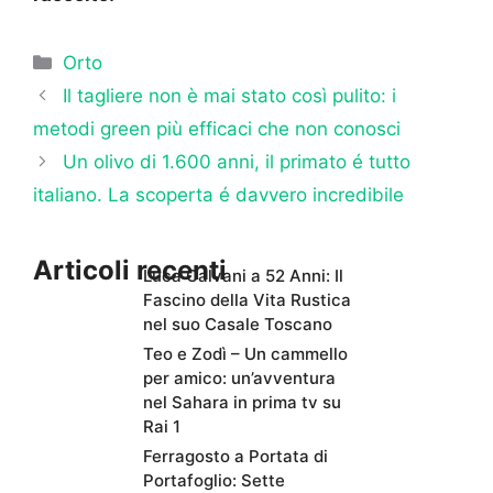
Categorie
Orto
Il tagliere non è mai stato così pulito: i
metodi green più efficaci che non conosci
Un olivo di 1.600 anni, il primato é tutto
italiano. La scoperta é davvero incredibile
Articoli recenti
Luca Calvani a 52 Anni: Il
Fascino della Vita Rustica
nel suo Casale Toscano
Teo e Zodì – Un cammello
per amico: un’avventura
nel Sahara in prima tv su
Rai 1
Ferragosto a Portata di
Portafoglio: Sette