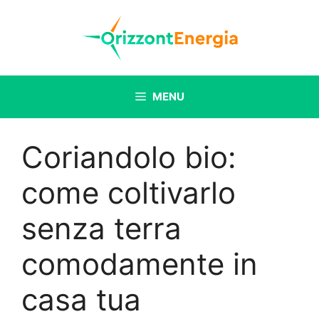
Vai
al
contenuto
MENU
Coriandolo bio:
come coltivarlo
senza terra
comodamente in
casa tua