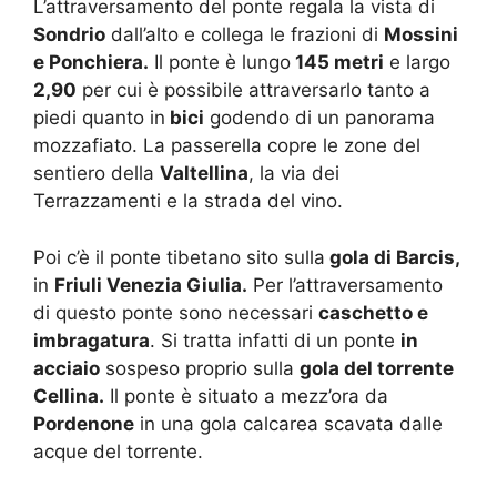
L’attraversamento del ponte regala la vista di
Sondrio
dall’alto e collega le frazioni di
Mossini
e Ponchiera.
Il ponte è lungo
145 metri
e largo
2,90
per cui è possibile attraversarlo tanto a
piedi quanto in
bici
godendo di un panorama
mozzafiato. La passerella copre le zone del
sentiero della
Valtellina
, la via dei
Terrazzamenti e la strada del vino.
Poi c’è il ponte tibetano sito sulla
gola di Barcis,
in
Friuli Venezia Giulia.
Per l’attraversamento
di questo ponte sono necessari
caschetto e
imbragatura
. Si tratta infatti di un ponte
in
acciaio
sospeso proprio sulla
gola del torrente
Cellina.
Il ponte è situato a mezz’ora da
Pordenone
in una gola calcarea scavata dalle
acque del torrente.