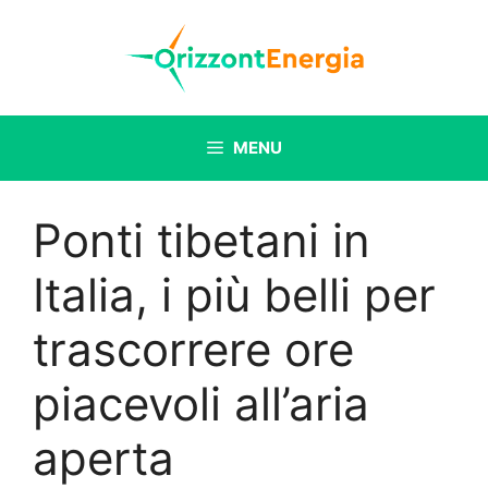
Vai
al
contenuto
MENU
Ponti tibetani in
Italia, i più belli per
trascorrere ore
piacevoli all’aria
aperta