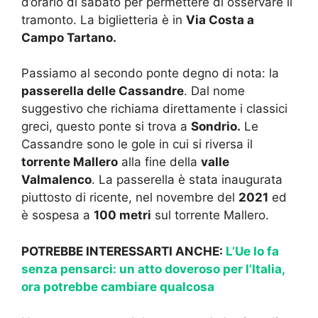
d’orario di sabato per permettere di osservare il
tramonto. La biglietteria è in
Via Costa a
Campo Tartano.
Passiamo al secondo ponte degno di nota: la
passerella delle Cassandre
. Dal nome
suggestivo che richiama direttamente i classici
greci, questo ponte si trova a
Sondrio.
Le
Cassandre sono le gole in cui si riversa il
torrente Mallero
alla fine della
valle
Valmalenco
. La passerella è stata inaugurata
piuttosto di ricente, nel novembre del
2021
ed
è sospesa a
100 metri
sul torrente Mallero.
POTREBBE INTERESSARTI ANCHE:
L’Ue lo fa
senza pensarci: un atto doveroso per l’Italia,
ora potrebbe cambiare qualcosa