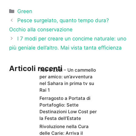
Categorie
Green
Pesce surgelato, quanto tempo dura?
Occhio alla conservazione
I 7 modi per creare un concime naturale: uno
più geniale dell’altro. Mai vista tanta efficienza
Articoli recenti
Teo e Zodì – Un cammello
per amico: un’avventura
nel Sahara in prima tv su
Rai 1
Ferragosto a Portata di
Portafoglio: Sette
Destinazioni Low Cost per
la Festa dell’Estate
Rivoluzione nella Cura
delle Carie: Arriva il