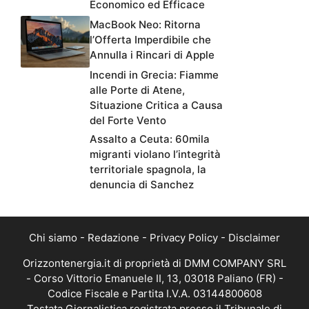
Economico ed Efficace
MacBook Neo: Ritorna
l’Offerta Imperdibile che
Annulla i Rincari di Apple
Incendi in Grecia: Fiamme
alle Porte di Atene,
Situazione Critica a Causa
del Forte Vento
Assalto a Ceuta: 60mila
migranti violano l’integrità
territoriale spagnola, la
denuncia di Sanchez
Chi siamo
-
Redazione
-
Privacy Policy
-
Disclaimer
Orizzontenergia.it di proprietà di DMM COMPANY SRL
- Corso Vittorio Emanuele II, 13, 03018 Paliano (FR) -
Codice Fiscale e Partita I.V.A. 03144800608
Testata Giornalistica registrata presso il Tribunale di