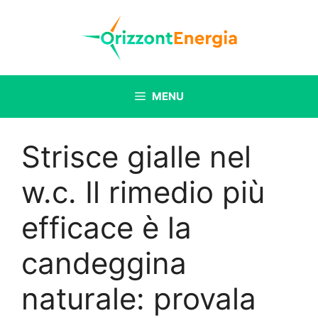
Vai
al
contenuto
MENU
Strisce gialle nel
w.c. Il rimedio più
efficace è la
candeggina
naturale: provala