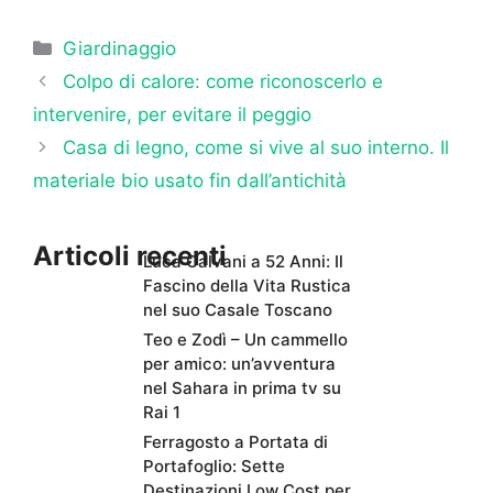
Categorie
Giardinaggio
Colpo di calore: come riconoscerlo e
intervenire, per evitare il peggio
Casa di legno, come si vive al suo interno. Il
materiale bio usato fin dall’antichità
Articoli recenti
Luca Calvani a 52 Anni: Il
Fascino della Vita Rustica
nel suo Casale Toscano
Teo e Zodì – Un cammello
per amico: un’avventura
nel Sahara in prima tv su
Rai 1
Ferragosto a Portata di
Portafoglio: Sette
Destinazioni Low Cost per