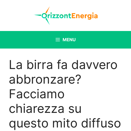
Vai
al
contenuto
MENU
La birra fa davvero
abbronzare?
Facciamo
chiarezza su
questo mito diffuso