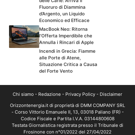
delle Carie: Arriva il
Fluoruro di Diammina
d’Argento, un Liquido
Economico ed Efficace
MacBook Neo: Ritorna
l’Offerta Imperdibile che
Annulla i Rincari di Apple
Incendi in Grecia: Fiamme
alle Porte di Atene,
Situazione Critica a Causa
del Forte Vento
Chi siamo
-
Redazione
-
Privacy Policy
-
Disclaimer
Orizzontenergia.it di proprietà di DMM COMPANY SRL
- Corso Vittorio Emanuele II, 13, 03018 Paliano (FR) -
Codice Fiscale e Partita I.V.A. 03144800608
Testata Giornalistica registrata presso il Tribunale di
Frosinone con n°01/2022 del 27/04/2022