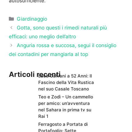
autosufficiente.
Categorie
Giardinaggio
Gotta, sono questi i rimedi naturali più
efficaci: uno meglio dell’altro
Anguria rossa e succosa, segui il consiglio
dei contadini per mangiarla al top
Articoli recenti
Luca Calvani a 52 Anni: Il
Fascino della Vita Rustica
nel suo Casale Toscano
Teo e Zodì – Un cammello
per amico: un’avventura
nel Sahara in prima tv su
Rai 1
Ferragosto a Portata di
Portafoglio: Sette