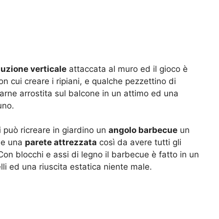
luzione verticale
attaccata al muro ed il gioco è
on cui creare i ripiani, e qualche pezzettino di
Carne arrostita sul balcone in un attimo ed una
uno.
 può ricreare in giardino un
angolo barbecue
un
he una
parete attrezzata
così da avere tutti gli
n blocchi e assi di legno il barbecue è fatto in un
lli ed una riuscita estatica niente male.