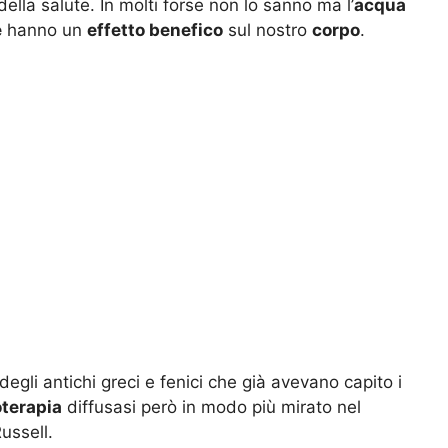
della salute. In molti forse non lo sanno ma l’
acqua
e
hanno un
effetto benefico
sul nostro
corpo
.
 degli antichi greci e fenici che già avevano capito i
oterapia
diffusasi però in modo più mirato nel
ussell.