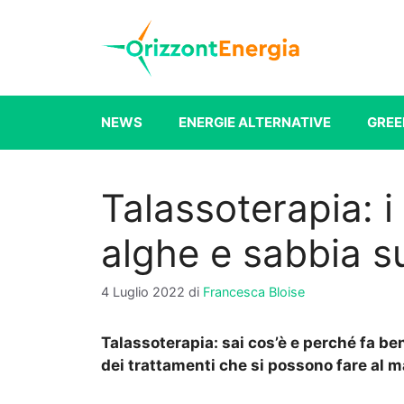
Vai
al
contenuto
NEWS
ENERGIE ALTERNATIVE
GREE
Talassoterapia: i
alghe e sabbia s
4 Luglio 2022
di
Francesca Bloise
Talassoterapia: sai cos’è e perché fa bene
dei trattamenti che si possono fare al m