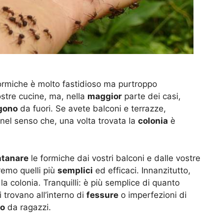
ormiche è molto fastidioso ma purtroppo
stre cucine, ma, nella
maggior
parte dei casi,
gono
da fuori. Se avete balconi e terrazze,
, nel senso che, una volta trovata la
colonia
è
ntanare
le formiche dai vostri balconi e dalle vostre
eremo quelli più
semplici
ed efficaci. Innanzitutto,
la colonia. Tranquilli: è più semplice di quanto
i trovano all’interno di
fessure
o imperfezioni di
co
da ragazzi.