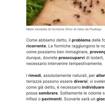
Mano inondata di formiche (Foto di Hans da Pixabay)
Come abbiamo detto, il
problema
delle f
ricorrente
. Le formiche raggiungono le no
come possiamo ben immaginare,
proven
dunque, dovrete
preoccuparvi
di isolarli
necessario intervenire tempestivamente.
I
rimedi
, assolutamente naturali, per
allo
terrazze possono essere
diversi
: vi svel
come già detto, è necessario
individuare
possa
sembrare
. Solitamente le colonie s
infissi o
pavimenti
. Scovarle sarà un
gio