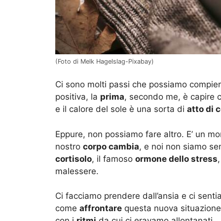
(Foto di Melk Hagelslag-Pixabay)
Ci sono molti passi che possiamo compie
positiva, la
prima
, secondo me, è capire c
e il calore del sole è una sorta di
atto di 
Eppure, non possiamo fare altro. E’ un mo
nostro
corpo cambia
, e noi non siamo se
cortisolo
, il famoso
ormone dello stress
malessere.
Ci facciamo prendere dall’ansia e ci sent
come
affrontare
questa nuova situazion
con i
ritmi
da cui ci eravamo allontanati.