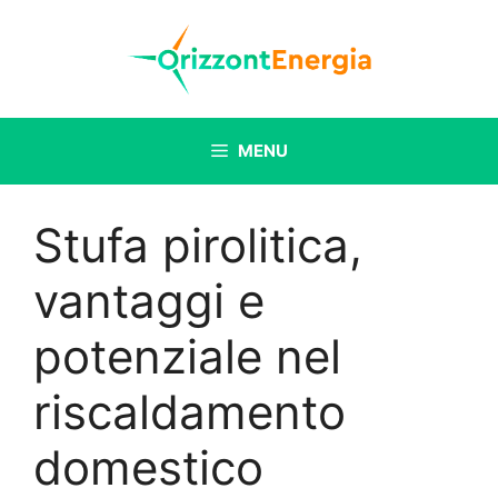
Vai
al
contenuto
MENU
Stufa pirolitica,
vantaggi e
potenziale nel
riscaldamento
domestico