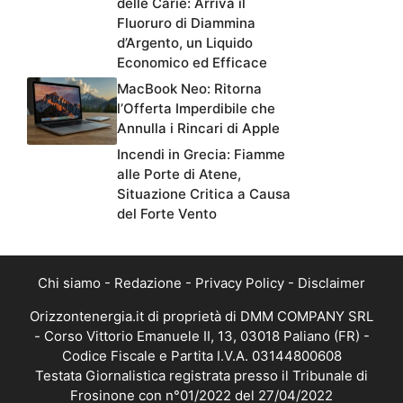
delle Carie: Arriva il
Fluoruro di Diammina
d’Argento, un Liquido
Economico ed Efficace
MacBook Neo: Ritorna
l’Offerta Imperdibile che
Annulla i Rincari di Apple
Incendi in Grecia: Fiamme
alle Porte di Atene,
Situazione Critica a Causa
del Forte Vento
Chi siamo
-
Redazione
-
Privacy Policy
-
Disclaimer
Orizzontenergia.it di proprietà di DMM COMPANY SRL
- Corso Vittorio Emanuele II, 13, 03018 Paliano (FR) -
Codice Fiscale e Partita I.V.A. 03144800608
Testata Giornalistica registrata presso il Tribunale di
Frosinone con n°01/2022 del 27/04/2022