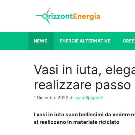
Vai
al
contenuto
NEWS
ENERGIE ALTERNATIVE
GREE
Vasi in iuta, eleg
realizzare pass
1 Dicembre 2022
di
Luca Spigarelli
I vasi in iuta sono bellissimi da vedere 
si realizzano in materiale riciclato