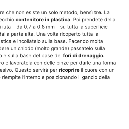
pere che non esiste un solo metodo, bensì
tre.
La
vecchio
contenitore in plastica
. Poi prendete della
 di iuta – da 0,7 a 0.8 mm – su tutta la superficie
alla parte alta. Una volta ricoperto tutta la
stica e incollatelo sulla base. Facendo molta
ndere un chiodo (molto grande) passatelo sulla
po e sulla base del base dei
fori di drenaggio.
ro e lavoratela con delle pinze per darle una forma
desivo. Questo servirà per
ricoprire
il cuore con un
o riempite l’interno e posizionando il gancio della